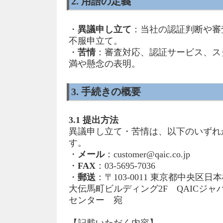
2. 用語の定義
・
異議申し立て
：当社の認証判断や審
不服申立て。
・
苦情
：審査対応、認証サービス、ス
満や懸念の表明。
3. 手続きの概要
3.1 提出方法
異議申し立て・苦情は、以下のいずれ
す。
・
メール
：customer@qaic.co.jp
・
FAX
：03-5695-7036
・
郵送
：〒103-0011 東京都中央区日
大伝馬町ビルディング2F QAICジ
センター 宛