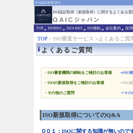
ISO認証取得Q&A
ISO認証取得（新規取得）に関するよくある
TOP
ISO9001
ISO14001
ISO移転
会社案内
採用
TOP
> ISO審査サービス >よくあるご質
よくあるご質問
・ISO審査機関の移転をご検討のお客様
⇒IS
・ISOの新規取得をご検討のお客様
⇒IS
・その他のご質問
⇒その
ISO新規取得についてのQ&A
Ｑ０１：ISOに関する知識が無いので